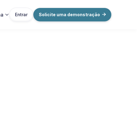
ma
Entrar
Solicite uma demonstração

