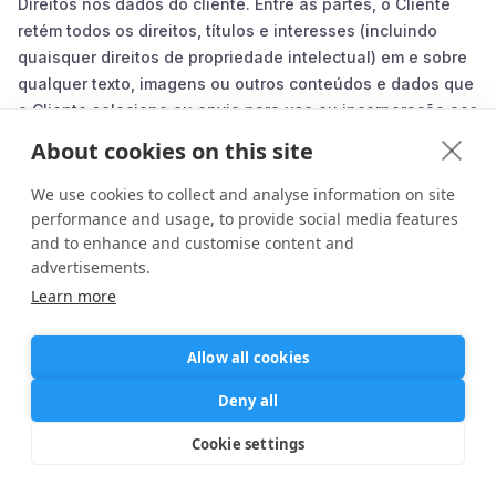
Direitos nos dados do cliente. Entre as partes, o Cliente
retém todos os direitos, títulos e interesses (incluindo
quaisquer direitos de propriedade intelectual) em e sobre
qualquer texto, imagens ou outros conteúdos e dados que
o Cliente selecione ou envie para uso ou incorporação aos
Serviços (incluindo, sem limitação, registros de bate-papo
About cookies on this site
e mensagens, Dados do Cliente, PHI ou qualquer
Conteúdo de Terceiros) (“Dados do Cliente”). “Dados do
We use cookies to collect and analyse information on site
Cliente” significam dados relacionados à identidade,
performance and usage, to provide social media features
and to enhance and customise content and
características e atividades dos Clientes, coletados ou
advertisements.
enviados aos Serviços pelo Cliente ou capturados pelos
Learn more
Serviços. Na medida em que o Cliente é uma Entidade
Coberta ou um Associado Comercial, conforme esses
termos são definidos na HIPAA, “Dados do Cliente”
Allow all cookies
também incluem PHI. “Conteúdo de terceiros” significa
Deny all
conteúdo, dados ou outros materiais que o Cliente fornece
aos Serviços de Mensagens da Coral por meio de seus
Cookie settings
provedores de dados terceirizados, inclusive por meio de
produtos de terceiros (conforme definido abaixo) usados